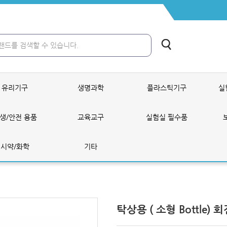
유리기구
생명과학
플라스틱기구
실
생/안전 용품
교육교구
실험실 필수품
시약/화학
기타
탁상용 ( 소형 Bottle)