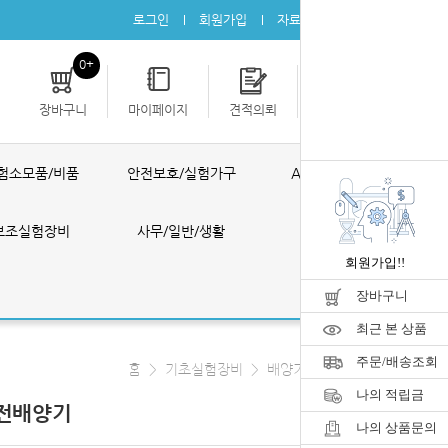
로그인
회원가입
자료실
공지사항
0+
장바구니
마이페이지
견적의뢰
개인결제
험소모품/비품
안전보호/실험가구
AS ONE 제품
보조실험장비
사무/일반/생활
공구/포장
회원가입!!
장바구니
최근 본 상품
주문/배송조회
홈
>
기초실험장비
>
배양기/인큐베이터
나의 적립금
 회전배양기
나의 상품문의