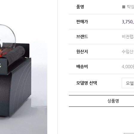
품명
■ 탁상
판매가
3,750
브랜드
비전랩
원산지
수입산
배송비
4,00
모델명 선택
상품명