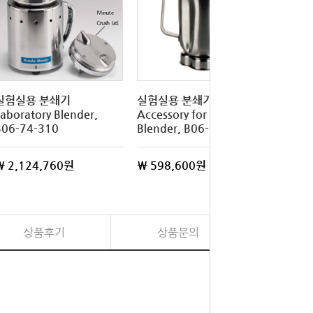
실험실용 분쇄기
실험실용 분쇄기 악세사리
실험실용
aboratory Blender,
Accessory for Waring
Labor
B06-74-310
Blender, B06-74-126
믹서기,
\ 2,124,760원
\ 598,600원
\ 5,5
상품후기
상품문의