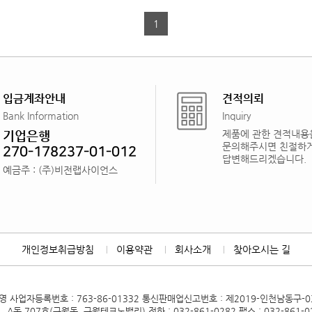
1
입금계좌안내
견적의뢰
Bank Information
Inquiry
기업은행
제품에 관한 견적내용
문의해주시면 친절하
270-178237-01-012
답변해드리겠습니다.
예금주 : (주)비전랩사이언스
개인정보취급방침
이용약관
회사소개
찾아오시는 길
혜영
사업자등록번호 : 763-86-01332
통신판매업신고번호 : 제2019-인천남동구-0
 A동 707호(구월동, 구월테크노밸리)
전화 : 032-861-0282
팩스 : 032-861-0