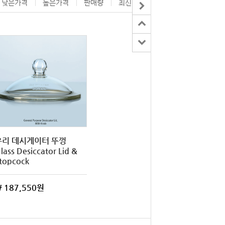
낮은가격
높은가격
판매량
최신 등록
제조사
유리 데시게이터 뚜껑
lass Desiccator Lid &
topcock
 187,550원