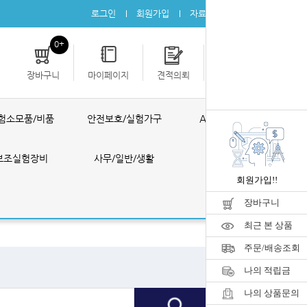
로그인
회원가입
자료실
공지사항
0+
장바구니
마이페이지
견적의뢰
개인결제
험소모품/비품
안전보호/실험가구
AS ONE 제품
보조실험장비
사무/일반/생활
공구/포장
회원가입!!
장바구니
최근 본 상품
주문/배송조회
나의 적립금
나의 상품문의