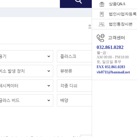
상품Q&A
법인사업자등록
법인통장사본
홈
>
유리기구
고객센터
032.861.0282
월~금 :
용기
플라스크
AM 09:00 - PM18:00
토, 일요일 휴무
FAX 032.861.0283
비소 발생 장치
뷰렛류
vls0711@hanmail.net
데시케이터
각종 디쉬
글라스 비드
배양