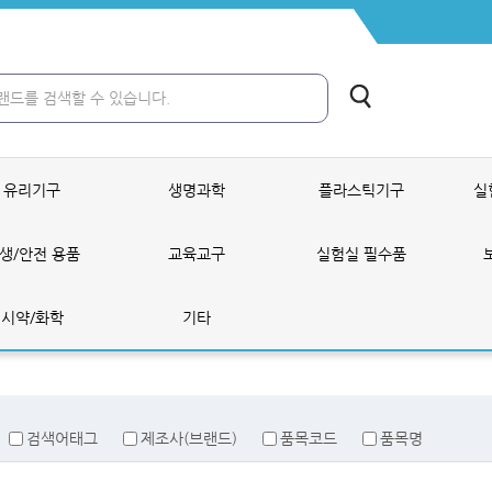
유리기구
생명과학
플라스틱기구
실
생/안전 용품
교육교구
실험실 필수품
시약/화학
기타
검색어태그
제조사(브랜드)
품목코드
품목명