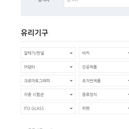
유리기구
깔때기/펀넬
비커
어댑터
진공제품
크로마토그래피
초자반제품
각종 시험관
증류장치
ITO GLASS
피펫