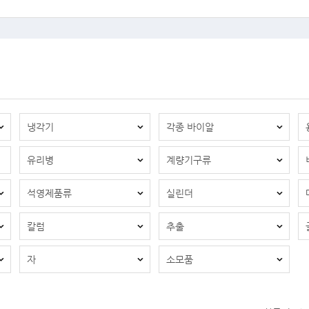
냉각기
각종 바이알
유리병
계량기구류
석영제품류
실린더
칼럼
추출
자
소모품