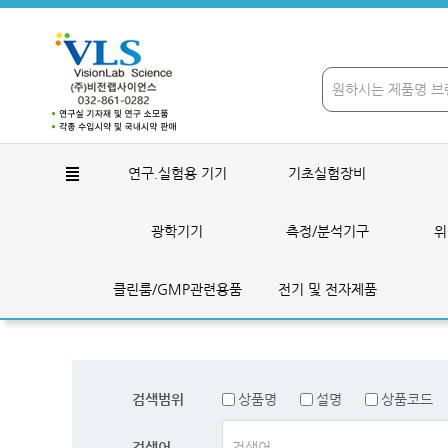
연구.실험용 기기
기초실험장비
광학기기
측정/분석기구
위
클린룸/GMP관련용품
전기 및 전자제품
검색범위
상품명
설명
상품코드
검색어