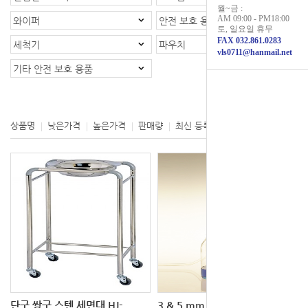
월~금 :
AM 09:00 - PM18:00
와이퍼
안전 보호 용품 (장갑)
토, 일요일 휴무
FAX 032.861.0283
세척기
파우치
vls0711@hanmail.net
기타 안전 보호 용품
등록제품 : 1개
상품명
낮은가격
높은가격
판매량
최신 등록
제조사
단구 쌍구 스텐 세면대 HJ-
3 & 5 mm NMR 튜브 세척기, 5