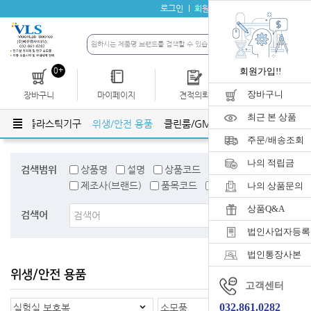
로그인
회원가입
자료실
공지사항
0+
회원가입!!
장바구니
장바구니
마이페이지
견적의뢰
개인결제
최근 본 상품
기구
플라스틱기구
위생/안전 용품
클린룸/GMP관련용품
생명과학
주문/배송조회
나의 적립금
검색범위
상품명
설명
상품코드
검색어태그
제조사(브랜드)
품목코드
품목명
나의 상품문의
상품Q&A
검색어
법인사업자등록
법인통장사본
위생/안전 용품
홈
>
위생/안전 용품
고객센터
032.861.0282
실험실 보호복
소모품