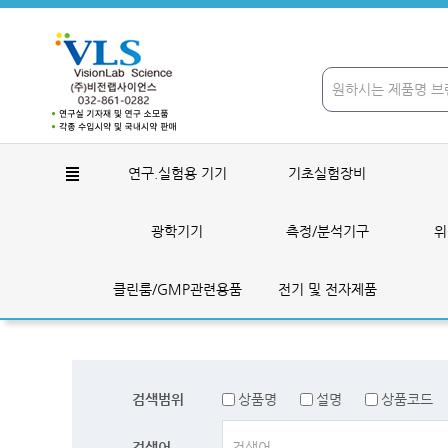
연구.실험용 기기
기초실험장비
광학기기
측정/분석기구
위
클린룸/GMP관련용품
전기 및 전자제품
검색범위
상품명
설명
상품코드
검색어