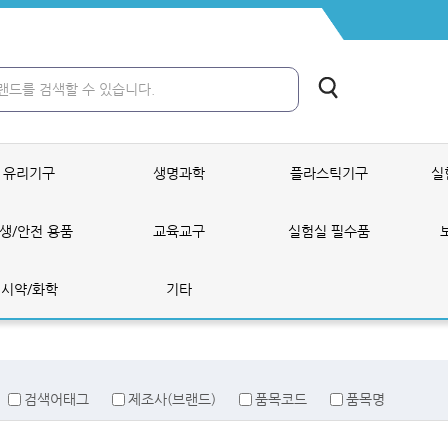
유리기구
생명과학
플라스틱기구
실
생/안전 용품
교육교구
실험실 필수품
시약/화학
기타
검색어태그
제조사(브랜드)
품목코드
품목명