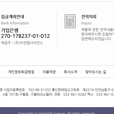
입금계좌안내
견적의뢰
Bank Information
Inquiry
기업은행
제품에 관한 견적내용
문의해주시면 친절하
270-178237-01-012
답변해드리겠습니다.
예금주 : (주)비전랩사이언스
개인정보취급방침
이용약관
회사소개
찾아오시는 길
혜영
사업자등록번호 : 763-86-01332
통신판매업신고번호 : 제2019-인천남동구-0
 A동 707호(구월동, 구월테크노밸리)
전화 : 032-861-0282
팩스 : 032-861-0
Copyright ⓒ Visionlab Science. All rights reserved.