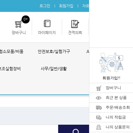
로그인
회원가입
자료실
공지사항
0+
장바구니
마이페이지
견적의뢰
개인결제
험소모품/비품
안전보호/실험가구
AS ONE 제품
보조실험장비
사무/일반/생활
공구/포장
회원가입!!
장바구니
최근 본 상품
주문/배송조회
나의 적립금
나의 상품문의