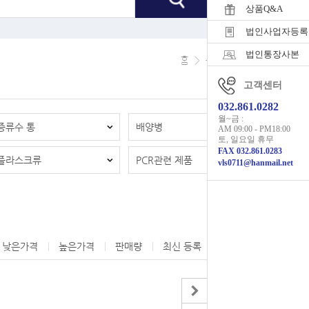
상품Q&A
법인사업자등록
법인통장사본
홈
>
플라스틱기구
고객센터
032.861.0282
월~금 :
증류수 통
배양병
AM 09:00 - PM18:00
토, 일요일 휴무
FAX 032.861.0283
플라스크류
PCR관련 제품
vls0711@hanmail.net
낮은가격
높은가격
판매량
최신 등록
제조사