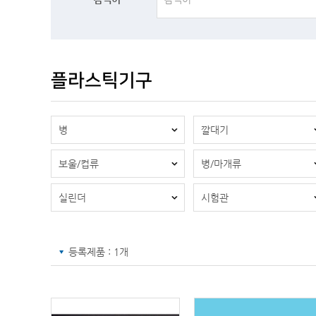
플라스틱기구
병
깔대기
보울/컵류
병/마개류
실린더
시험관
등록제품 : 1개