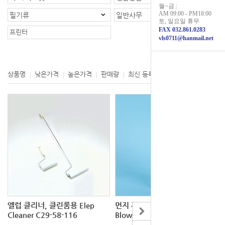
월~금 :
AM 09:00 - PM18:00
필기류
일반사무
토, 일요일 휴무
FAX 032.861.0283
프린터
vls0711@hanmail.net
등록제품 : 1개
상품명
낮은가격
높은가격
판매량
최신 등록
제조사
엘럽 클리너, 클린룸용 Elep
먼지 제거제 Air Blower / Dust
Cleaner C29-58-116
Blower C29-211-101