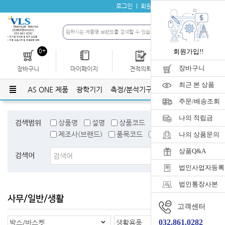
로그인
회원가입
자료실
공지사항
0+
회원가입!!
장바구니
장바구니
마이페이지
견적의뢰
개인결제
최근 본 상품
AS ONE 제품
광학기기
측정/분석기구
유리기구
플라스틱
주문/배송조회
나의 적립금
검색범위
상품명
설명
상품코드
검색어태그
제조사(브랜드)
품목코드
품목명
나의 상품문의
상품Q&A
검색어
법인사업자등록
법인통장사본
사무/일반/생활
홈
>
사무/일반/생활
고객센터
032.861.0282
박스/바스켓
생활용품