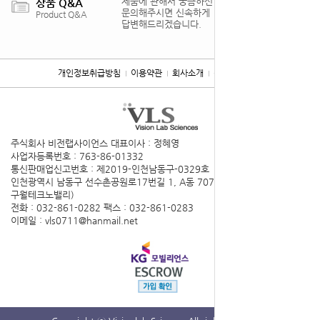
제품에 관해서 궁금하신 점을
상품 Q&A
문의해주시면 신속하게
Product Q&A
답변해드리겠습니다.
개인정보취급방침
이용약관
회사소개
찾아오시는 길
주식회사 비전랩사이언스
대표이사 : 정혜영
사업자등록번호 : 763-86-01332
통신판매업신고번호 : 제2019-인천남동구-0329호
인천광역시 남동구 선수촌공원로17번길 1, A동 707호(구월동,
구월테크노밸리)
전화 : 032-861-0282
팩스 : 032-861-0283
이메일 : vls0711@hanmail.net