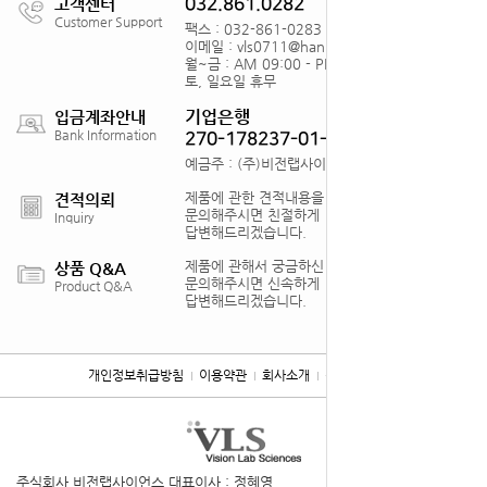
고객센터
032.861.0282
Customer Support
팩스 : 032-861-0283
이메일 : vls0711@hanmail.net
월~금 : AM 09:00 - PM18:00
토, 일요일 휴무
기업은행
입금계좌안내
Bank Information
270-178237-01-012
예금주 : (주)비전랩사이언스
제품에 관한 견적내용을
견적의뢰
문의해주시면 친절하게
Inquiry
답변해드리겠습니다.
제품에 관해서 궁금하신 점을
상품 Q&A
문의해주시면 신속하게
Product Q&A
답변해드리겠습니다.
개인정보취급방침
이용약관
회사소개
찾아오시는 길
주식회사 비전랩사이언스
대표이사 : 정혜영