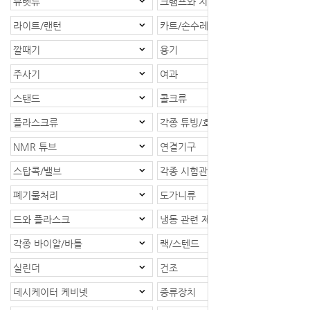
뷰렛류
크램프와 지지대
라이트/랜턴
카트/손수레
깔때기
용기
주사기
여과
스탠드
콜크류
플라스크류
각종 튜빙/호스
NMR 튜브
연결기구
스탑콕/밸브
각종 시험관
폐기물처리
도가니류
드와 플라스크
냉동 관련 제품
각종 바이알/바틀
랙/스텐드
실린더
건조
데시케이터 케비넷
증류장치