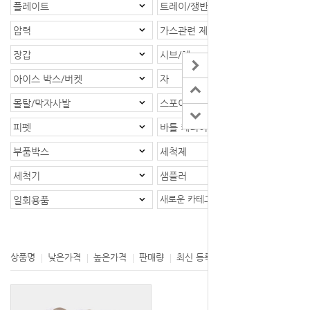
플레이트
트레이/쟁반
압력
가스관련 제품
장갑
시브/체
아이스 박스/버켓
자
몰탈/막자사발
스포이드
피펫
바틀 케리어/바틀랙
부품박스
세척제
세척기
샘플러
새로운 카테고리
일회용품
등록제품 : 1개
상품명
낮은가격
높은가격
판매량
최신 등록
제조사