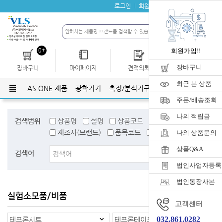
로그인
회원가입
자료실
공지사항
0+
회원가입!!
장바구니
장바구니
마이페이지
견적의뢰
개인결제
최근 본 상품
AS ONE 제품
광학기기
측정/분석기구
유리기구
플라스틱
주문/배송조회
나의 적립금
검색범위
상품명
설명
상품코드
검색어태그
제조사(브랜드)
품목코드
품목명
나의 상품문의
상품Q&A
검색어
법인사업자등록
법인통장사본
실험소모품/비품
홈
>
실험소모품/비품
고객센터
032.861.0282
테프론시트
테프론테이프