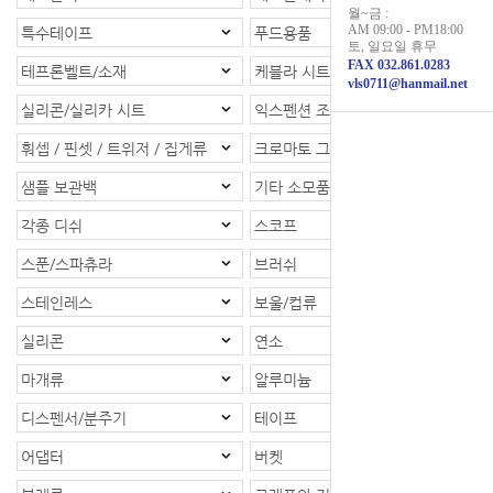
월~금 :
AM 09:00 - PM18:00
특수테이프
푸드용품
토, 일요일 휴무
FAX 032.861.0283
테프론벨트/소재
케블라 시트/소재
vls0711@hanmail.net
실리콘/실리카 시트
익스펜션 조인트
훠셉 / 핀셋 / 트위저 / 집게류
크로마토 그래피
샘플 보관백
기타 소모품
각종 디쉬
스코프
스푼/스파츄라
브러쉬
스테인레스
보울/컵류
실리콘
연소
마개류
알루미늄
디스펜서/분주기
테이프
어댑터
버켓