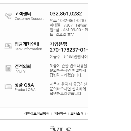
고객센터
032.861.0282
Customer Support
팩스 : 032-861-0283
이메일 : vls0711@hanmail.net
월~금 : AM 09:00 - PM18:00
토, 일요일 휴무
기업은행
입금계좌안내
Bank Information
270-178237-01-012
예금주 : (주)비전랩사이언스
제품에 관한 견적내용을
견적의뢰
문의해주시면 친절하게
Inquiry
답변해드리겠습니다.
제품에 관해서 궁금하신 점을
상품 Q&A
문의해주시면 신속하게
Product Q&A
답변해드리겠습니다.
개인정보취급방침
이용약관
회사소개
찾아오시는 길