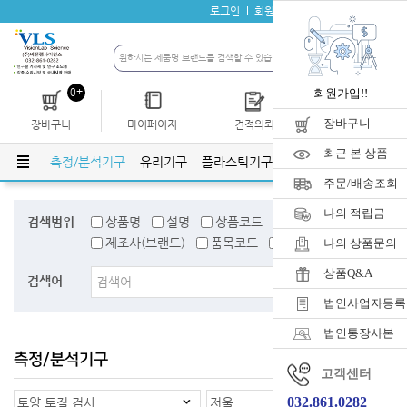
로그인
회원가입
자료실
공지사항
0+
회원가입!!
장바구니
장바구니
마이페이지
견적의뢰
개인결제
최근 본 상품
학기기
측정/분석기구
유리기구
플라스틱기구
위생/안전 용품
클린
주문/배송조회
나의 적립금
검색범위
상품명
설명
상품코드
검색어태그
제조사(브랜드)
품목코드
품목명
나의 상품문의
상품Q&A
검색어
법인사업자등록
법인통장사본
측정/분석기구
홈
>
측정/분석기구
고객센터
032.861.0282
토양 토질 검사
저울