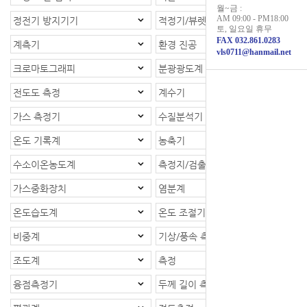
월~금 :
AM 09:00 - PM18:00
정전기 방지기기
적정기/뷰렛
토, 일요일 휴무
FAX 032.861.0283
계측기
환경 진공
vls0711@hanmail.net
크로마토그래피
분광광도계
전도도 측정
계수기
가스 측정기
수질분석기
온도 기록계
농축기
수소이온농도계
측정지/검출지
가스중화장치
염분계
온도습도계
온도 조절기
비중계
기상/풍속 측정계
조도계
측정
융점측정기
두께 길이 측정기