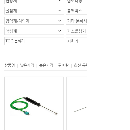
편광계
점도측정
굴절계
블랙박스
압력계/차압계
기타 분석시스템
액량계
가스발생기
TOC 분석기
시험기
등록제품 : 1개
상품명
낮은가격
높은가격
판매량
최신 등록
제조사