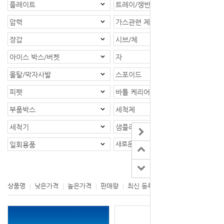
플레이트
트레이/쟁반
압력
가스관련 제품
장갑
시브/체
아이스 박스/버켓
자
몰탈/막자사발
스포이드
피펫
바틀 케리어/바틀랙
부품박스
세척제
세척기
샘플러
새로운 카테고리
일회용품
등록제품 : 1개
상품명
낮은가격
높은가격
판매량
최신 등록
제조사