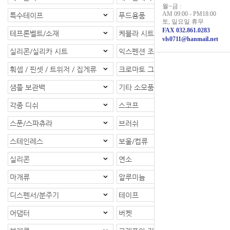
월~금 :
AM 09:00 - PM18:00
특수테이프
푸드용품
토, 일요일 휴무
FAX 032.861.0283
테프론벨트/소재
케블라 시트/소재
vls0711@hanmail.net
실리콘/실리카 시트
익스펜션 조인트
훠셉 / 핀셋 / 트위저 / 집게류
크로마토 그래피
샘플 보관백
기타 소모품
각종 디쉬
스코프
스푼/스파츄라
브러쉬
스테인레스
보울/컵류
실리콘
연소
마개류
알루미늄
디스펜서/분주기
테이프
어댑터
버켓