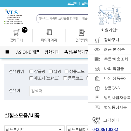
로그인
회원가입
자료실
공지사항
0+
회원가입!!
장바구니
장바구니
마이페이지
견적의뢰
개인결제
최근 본 상품
AS ONE 제품
광학기기
측정/분석기구
유리기구
플라스틱
주문/배송조회
나의 적립금
검색범위
상품명
설명
상품코드
검색어태그
제조사(브랜드)
품목코드
품목명
나의 상품문의
상품Q&A
검색어
법인사업자등록
법인통장사본
실험소모품/비품
홈
>
실험소모품/비품
고객센터
032.861.0282
테프론시트
테프론테이프