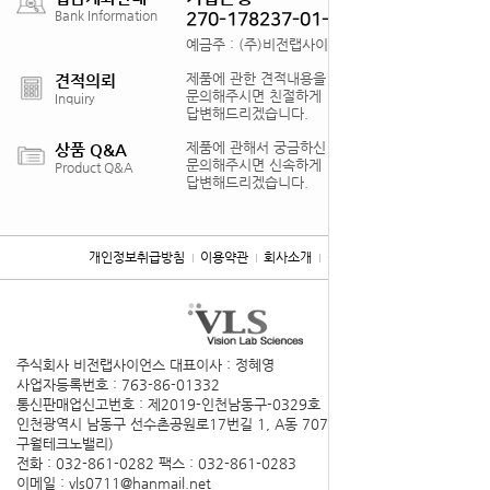
Bank Information
270-178237-01-012
예금주 : (주)비전랩사이언스
제품에 관한 견적내용을
견적의뢰
문의해주시면 친절하게
Inquiry
답변해드리겠습니다.
제품에 관해서 궁금하신 점을
상품 Q&A
문의해주시면 신속하게
Product Q&A
답변해드리겠습니다.
개인정보취급방침
이용약관
회사소개
찾아오시는 길
주식회사 비전랩사이언스
대표이사 : 정혜영
사업자등록번호 : 763-86-01332
통신판매업신고번호 : 제2019-인천남동구-0329호
인천광역시 남동구 선수촌공원로17번길 1, A동 707호(구월동,
구월테크노밸리)
전화 : 032-861-0282
팩스 : 032-861-0283
이메일 : vls0711@hanmail.net