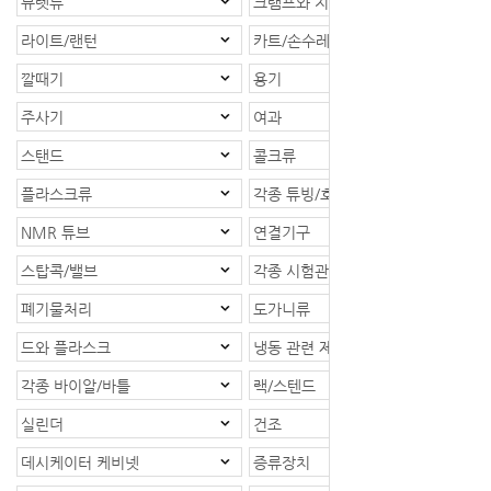
뷰렛류
크램프와 지지대
라이트/랜턴
카트/손수레
깔때기
용기
주사기
여과
스탠드
콜크류
플라스크류
각종 튜빙/호스
NMR 튜브
연결기구
스탑콕/밸브
각종 시험관
폐기물처리
도가니류
드와 플라스크
냉동 관련 제품
각종 바이알/바틀
랙/스텐드
실린더
건조
데시케이터 케비넷
증류장치