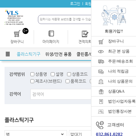
로그인
회원가입
자료실
공지사항
0+
회원가입!!
장바구니
장바구니
마이페이지
견적의뢰
개인결제
최근 본 상품
리기구
플라스틱기구
위생/안전 용품
클린룸/GMP관련용품
생명과
주문/배송조회
나의 적립금
검색범위
상품명
설명
상품코드
검색어태그
제조사(브랜드)
품목코드
품목명
나의 상품문의
상품Q&A
검색어
법인사업자등록
법인통장사본
플라스틱기구
홈
>
플라스틱기구
고객센터
032.861.0282
병
깔대기