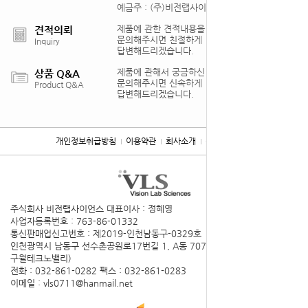
예금주 : (주)비전랩사이언스
제품에 관한 견적내용을
견적의뢰
문의해주시면 친절하게
Inquiry
답변해드리겠습니다.
제품에 관해서 궁금하신 점을
상품 Q&A
문의해주시면 신속하게
Product Q&A
답변해드리겠습니다.
개인정보취급방침
이용약관
회사소개
찾아오시는 길
주식회사 비전랩사이언스
대표이사 : 정혜영
사업자등록번호 : 763-86-01332
통신판매업신고번호 : 제2019-인천남동구-0329호
인천광역시 남동구 선수촌공원로17번길 1, A동 707호(구월동,
구월테크노밸리)
전화 : 032-861-0282
팩스 : 032-861-0283
이메일 : vls0711@hanmail.net