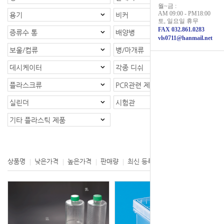
월~금 :
AM 09:00 - PM18:00
용기
비커
토, 일요일 휴무
FAX 032.861.0283
증류수 통
배양병
vls0711@hanmail.net
보울/컵류
병/마개류
데시케이터
각종 디쉬
플라스크류
PCR관련 제품
실린더
시험관
기타 플라스틱 제품
등록제품 : 1개
상품명
낮은가격
높은가격
판매량
최신 등록
제조사