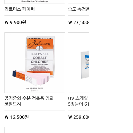
리트머스 페이퍼
습도 측정용 염화 코발트지
\ 9,900원
\ 27,500원
공기중의 수분 검출용 염화
UV 스케일 LM 시트 타입
코발트지
5장들이 61-8518-52
\ 16,500원
\ 259,600원