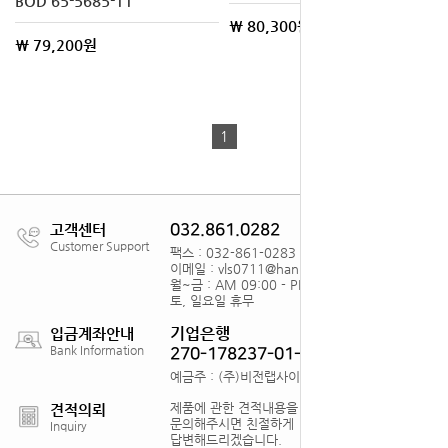
BOD 65-5685-11
\ 80,300원
\ 79,200원
1
고객센터
032.861.0282
Customer Support
팩스 : 032-861-0283
이메일 : vls0711@hanmail.net
월~금 : AM 09:00 - PM18:00
토, 일요일 휴무
기업은행
입금계좌안내
Bank Information
270-178237-01-012
예금주 : (주)비전랩사이언스
제품에 관한 견적내용을
견적의뢰
문의해주시면 친절하게
Inquiry
답변해드리겠습니다.