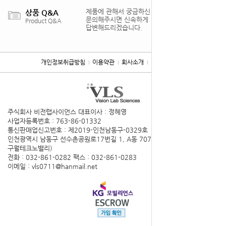
제품에 관해서 궁금하신 점을
상품 Q&A
문의해주시면 신속하게
Product Q&A
답변해드리겠습니다.
개인정보취급방침
이용약관
회사소개
찾아오시는 길
주식회사 비전랩사이언스
대표이사 : 정혜영
사업자등록번호 : 763-86-01332
통신판매업신고번호 : 제2019-인천남동구-0329호
인천광역시 남동구 선수촌공원로17번길 1, A동 707호(구월동,
구월테크노밸리)
전화 : 032-861-0282
팩스 : 032-861-0283
이메일 : vls0711@hanmail.net