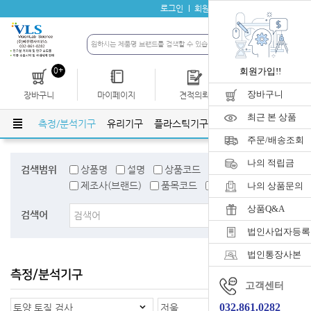
로그인
회원가입
자료실
공지사항
0+
회원가입!!
장바구니
장바구니
마이페이지
견적의뢰
개인결제
최근 본 상품
학기기
측정/분석기구
유리기구
플라스틱기구
위생/안전 용품
클린
주문/배송조회
나의 적립금
검색범위
상품명
설명
상품코드
검색어태그
제조사(브랜드)
품목코드
품목명
나의 상품문의
상품Q&A
검색어
법인사업자등록
법인통장사본
측정/분석기구
홈
>
측정/분석기구
고객센터
032.861.0282
토양 토질 검사
저울