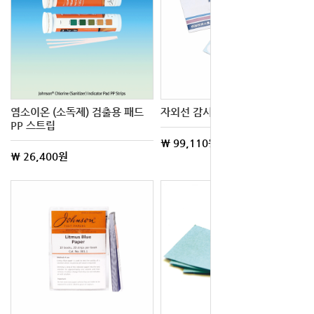
염소이온 (소독제) 검출용 패드
자외선 감시 라벨
PP 스트립
\ 99,110원
\ 26,400원