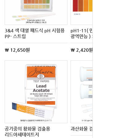
3&4 색 대열 패드식 pH 시험용
pH1-11( 만능 ) & pH 1-14(
PP- 스트립
광역만능 ) 의 표준색상도
\ 12,650원
\ 2,420원
공기중의 황화물 검출용
과산화물 검출용 패드 스트립
리드아세테이트지