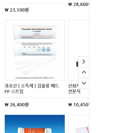
\ 28,600원
\ 23,100원
과초산 ( 소독제 ) 검출용 패드
산화제 검출지, 요오드화 칼륨
PP 스트립
전분지
\ 26,400원
\ 10,450원