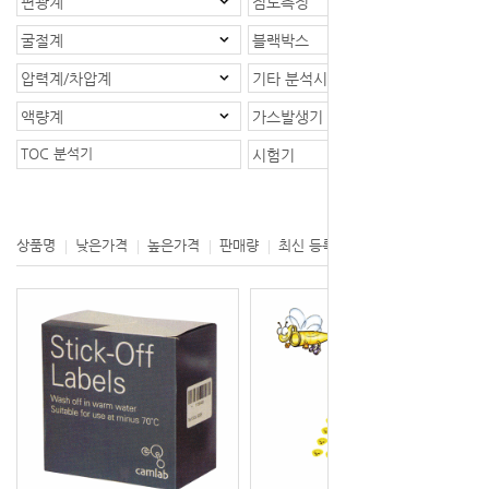
편광계
점도측정
굴절계
블랙박스
압력계/차압계
기타 분석시스템
액량계
가스발생기
TOC 분석기
시험기
등록제품 : 1개
상품명
낮은가격
높은가격
판매량
최신 등록
제조사