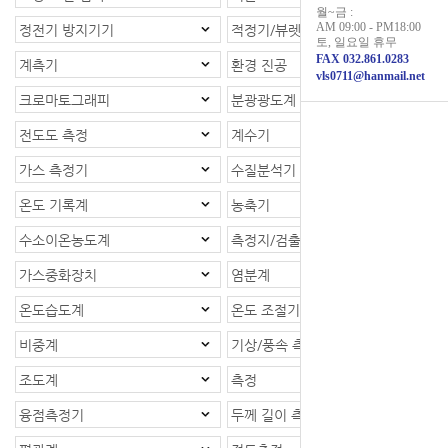
월~금 :
AM 09:00 - PM18:00
정전기 방지기기
적정기/뷰렛
토, 일요일 휴무
FAX 032.861.0283
계측기
환경 진공
vls0711@hanmail.net
크로마토그래피
분광광도계
전도도 측정
계수기
가스 측정기
수질분석기
온도 기록계
농축기
수소이온농도계
측정지/검출지
가스중화장치
염분계
온도습도계
온도 조절기
비중계
기상/풍속 측정계
조도계
측정
융점측정기
두께 길이 측정기