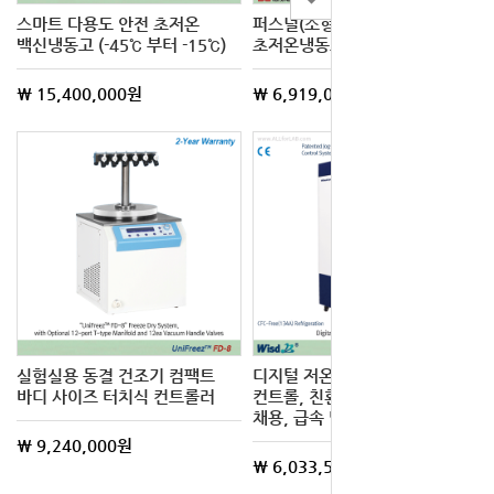
스마트 다용도 안전 초저온
퍼스널(소형) 스마트 다용도 안전
백신냉동고 (-45℃ 부터 -15℃)
초저온냉동고
\ 15,400,000원
\ 6,919,000원
실험실용 동결 건조기 컴팩트
디지털 저온 냉동고, 디지털 퍼지
바디 사이즈 터치식 컨트롤러
컨트롤, 친환경 냉매(404A)
채용, 급속 냉동 기능
\ 9,240,000원
\ 6,033,500원