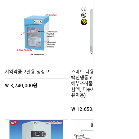
시약약품보관용 냉장고
스마트 다용도 안전 초저온
백신냉동고 (백신, 바이러스,
해부조직물, Bio물질, DNA,
\ 3,740,000원
혈액, 티슈시료등을 안전 보관
유지용)
\ 12,650,000원