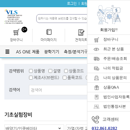
로그인
회원가입
자료실
공지사항
0+
회원가입!!
장바구니
장바구니
마이페이지
견적의뢰
개인결제
최근 본 상품
AS ONE 제품
광학기기
측정/분석기구
유리기구
플라스틱
주문/배송조회
나의 적립금
검색범위
상품명
설명
상품코드
검색어태그
제조사(브랜드)
품목코드
품목명
나의 상품문의
상품Q&A
검색어
법인사업자등록
법인통장사본
기초실험장비
홈
>
기초실험장비
고객센터
032.861.0282
배양기/인큐베이터
가열/자력 교반기