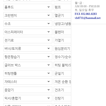
월~금 :
AM 09:00 - PM18:00
흄후드
펌프
토, 일요일 휴무
FAX 032.861.0283
크린벤치
멸균기
vls0711@hanmail.net
수조
냉장고/냉동고
아스피레이터
블렌더
전기로
가열기
버너/토치류
원심분리기
항온항습기
정수기/순수제조장치
글러브 박스
히팅 블럭/드라이베스
히팅맨틀
균질기
자테스터
저온 순환 장치
음압기
건조기
믹서/혼합기
진탕기