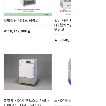
실험실용 다용도 냉장고
일반 백신 & 약품 냉장고, 의료용
(1) 혈액보관장과 (2) 시약보관
냉장고
\ 10,142,000원
\ 6,440,500원
축열재 저온기 액토스리 FMU-
초저온 냉동고 CS-300DF
100I-ACT3 64-3697-12