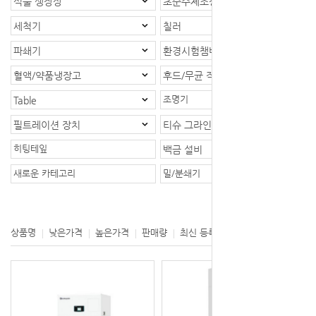
식물 생장상
초순수제조장치
세척기
칠러
파쇄기
환경시험챔버
혈액/약품냉장고
후드/무균 작업대
조명기
Table
필트레이션 장치
티슈 그라인더
히팅테잎
백금 설비
새로운 카테고리
밀/분쇄기
등록제품 : 1개
상품명
낮은가격
높은가격
판매량
최신 등록
제조사