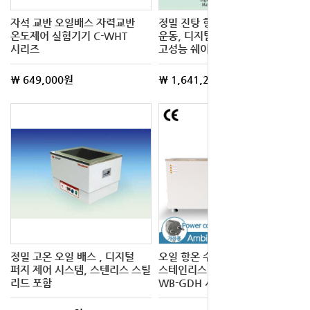
자석 교반 오일배스 자력교반
정밀 진탕 항온수조, 왕복 진탕
온도제어 실험기기 C-WHT
운동, 디지털 피드백 제어,
시리즈
고성능 쉐이킹 엔진 탑재
\ 649,000원
\ 1,641,200원
정밀 고온 오일 배스 , 디지털
오일 항온 수조 고온용
퍼지 제어 시스템, 스텐리스 스틸
스테인리스 디지털 오일배스 SH-
리드 포함
WB-GDH 시리즈