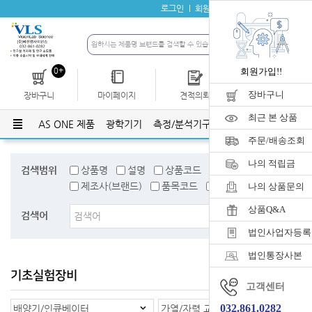
로그인
회원가입
자료실
공지사항
0+
회원가입!!
장바구니
장바구니
마이페이지
견적의뢰
개인결제
최근 본 상품
AS ONE 제품
광학기기
측정/분석기구
유리기구
플라스틱
주문/배송조회
나의 적립금
검색범위
상품명
설명
상품코드
검색어태그
제조사(브랜드)
품목코드
품목명
나의 상품문의
상품Q&A
검색어
법인사업자등록
법인통장사본
기초실험장비
홈
>
기초실험장비
고객센터
032.861.0282
배양기/인큐베이터
가열/자력 교반기