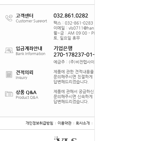
고객센터
032.861.0282
Customer Support
팩스 : 032-861-0283
이메일 : vls0711@hanmail.net
월~금 : AM 09:00 - PM18:00
토, 일요일 휴무
기업은행
입금계좌안내
Bank Information
270-178237-01-012
예금주 : (주)비전랩사이언스
제품에 관한 견적내용을
견적의뢰
문의해주시면 친절하게
Inquiry
답변해드리겠습니다.
제품에 관해서 궁금하신 점을
상품 Q&A
문의해주시면 신속하게
Product Q&A
답변해드리겠습니다.
개인정보취급방침
이용약관
회사소개
찾아오시는 길