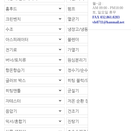
월~금 :
AM 09:00 - PM18:00
흄후드
펌프
토, 일요일 휴무
FAX 032.861.0283
크린벤치
멸균기
vls0711@hanmail.net
수조
냉장고/냉동고
아스피레이터
블렌더
전기로
가열기
버너/토치류
원심분리기
항온항습기
정수기/순수제조장치
글러브 박스
히팅 블럭/드라이베스
히팅맨틀
균질기
자테스터
저온 순환 장치
음압기
건조기
믹서/혼합기
진탕기