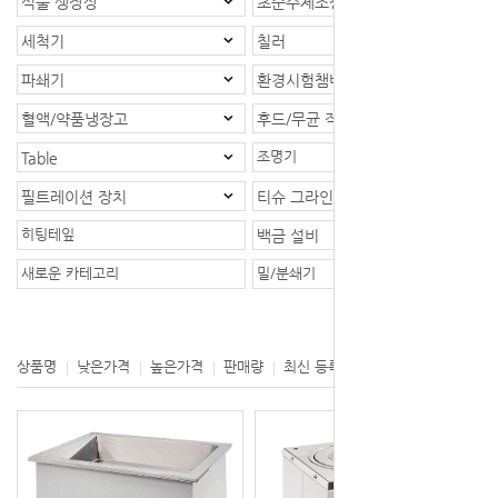
식물 생장상
초순수제조장치
세척기
칠러
파쇄기
환경시험챔버
혈액/약품냉장고
후드/무균 작업대
조명기
Table
필트레이션 장치
티슈 그라인더
히팅테잎
백금 설비
새로운 카테고리
밀/분쇄기
등록제품 : 1개
상품명
낮은가격
높은가격
판매량
최신 등록
제조사