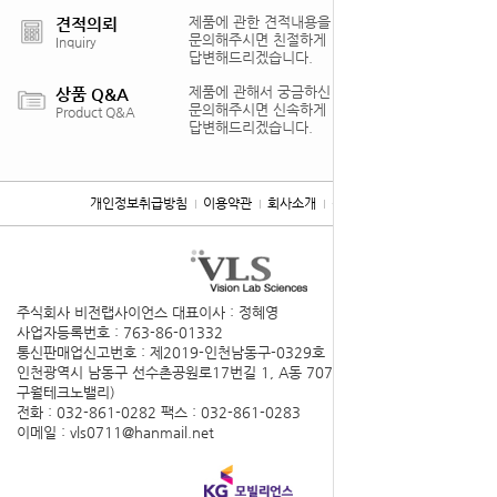
제품에 관한 견적내용을
견적의뢰
문의해주시면 친절하게
Inquiry
답변해드리겠습니다.
제품에 관해서 궁금하신 점을
상품 Q&A
문의해주시면 신속하게
Product Q&A
답변해드리겠습니다.
개인정보취급방침
이용약관
회사소개
찾아오시는 길
주식회사 비전랩사이언스
대표이사 : 정혜영
사업자등록번호 : 763-86-01332
통신판매업신고번호 : 제2019-인천남동구-0329호
인천광역시 남동구 선수촌공원로17번길 1, A동 707호(구월동,
구월테크노밸리)
전화 : 032-861-0282
팩스 : 032-861-0283
이메일 : vls0711@hanmail.net