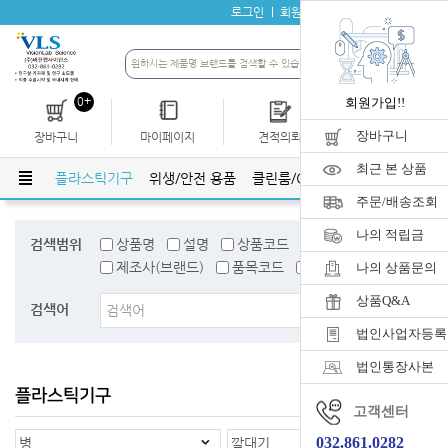
로그인
회원가입
자료실
공지사항
0+
회원가입!!
장바구니
장바구니
마이페이지
견적의뢰
개인결제
최근 본 상품
리기구
플라스틱기구
위생/안전 용품
클린룸/GMP관련용품
생명과
주문/배송조회
나의 적립금
검색범위
상품명
설명
상품코드
검색어태그
제조사(브랜드)
품목코드
품목명
나의 상품문의
상품Q&A
검색어
법인사업자등록
법인통장사본
플라스틱기구
홈
>
플라스틱기구
고객센터
032.861.0282
병
깔대기