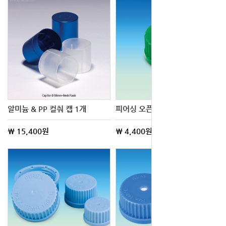
알미늄 & PP 컬춰 캡 1개
피어싱 오픈탑 캡 & 셉타 10개
\ 15,400원
\ 4,400원