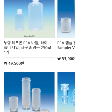
투명 테프론 PFA 바틀, 하이
PFA 샘플 컨테이너 1개 PFA
숄더 타입, 세구 & 광구 250㎖
Sampler Vial Only
1개
\ 53,900원
\ 49,500원