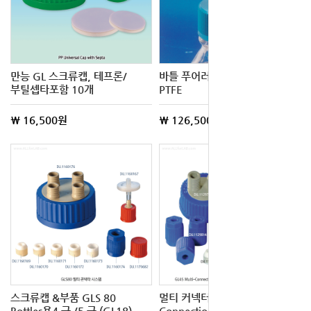
만능 GL 스크류캡, 테프론/
바틀 푸어러 Bottle Pourers of
부틸셉타포함 10개
PTFE
\ 16,500원
\ 126,500원
스크류캡 &부품 GLS 80
멀티 커넥터캡 GL45 Multi-
Bottles용4 구 /5 구 (GL18)
Connection System