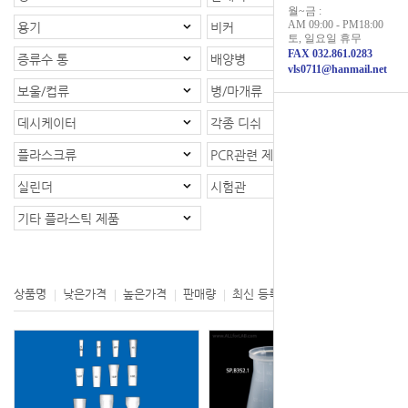
월~금 :
AM 09:00 - PM18:00
용기
비커
토, 일요일 휴무
FAX 032.861.0283
증류수 통
배양병
vls0711@hanmail.net
보울/컵류
병/마개류
데시케이터
각종 디쉬
플라스크류
PCR관련 제품
실린더
시험관
기타 플라스틱 제품
등록제품 : 1개
상품명
낮은가격
높은가격
판매량
최신 등록
제조사