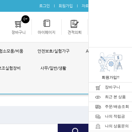
로그인
회원가입
자료실
공지사항
0+
장바구니
마이페이지
견적의뢰
개인결제
험소모품/비품
안전보호/실험가구
AS ONE 제품
보조실험장비
사무/일반/생활
공구/포장
회원가입!!
장바구니
최근 본 상품
주문/배송조회
나의 적립금
나의 상품문의