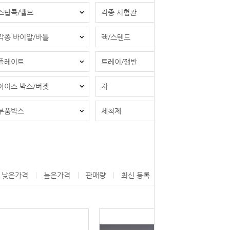
스탑콕/밸브
각종 시험관
각종 바이알/바틀
랙/스텐드
플레이트
트레이/쟁반
아이스 박스/버켓
자
부품박스
세척제
낮은가격
높은가격
판매량
최신 등록
제조사