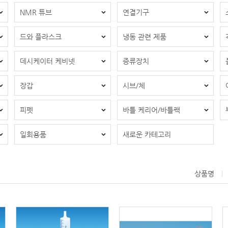
NMR 튜브
연결기구
드와 플라스크
냉동 관련 제품
데시케이터 케비넷
증류장치
장갑
시브/체
피펫
바틀 케리어/바틀랙
일회용품
새로운 카테고리
상품명