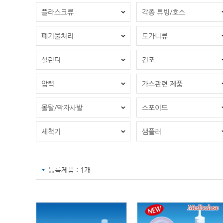
플라스크류
각종 튜빙/호스
폐기물처리
도가니류
실린더
건조
압력
가스관련 제품
몰탈/막자사발
스포이드
세척기
샘플러
등록제품 : 1개