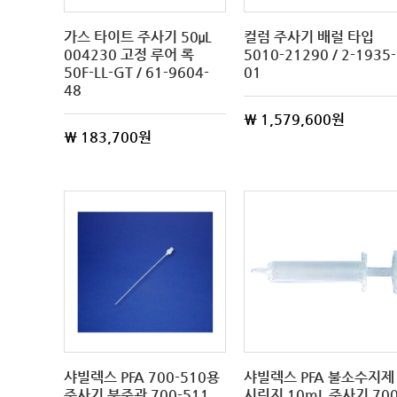
가스 타이트 주사기 50μL
컬럼 주사기 배럴 타입
004230 고정 루어 록
5010-21290 / 2-1935-
50F-LL-GT / 61-9604-
01
48
\ 1,579,600원
\ 183,700원
샤빌렉스 PFA 700-510용
샤빌렉스 PFA 불소수지제
주사기 분주관 700-511
시린지 10mL 주사기 700