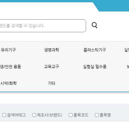
유리기구
생명과학
플라스틱기구
실
생/안전 용품
교육교구
실험실 필수품
시약/화학
기타
검색어태그
제조사(브랜드)
품목코드
품목명