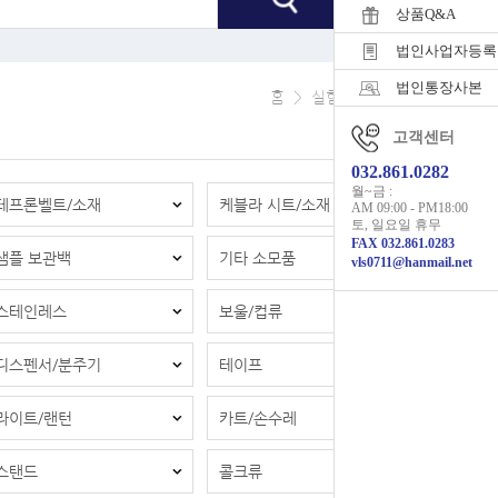
상품Q&A
법인사업자등록
법인통장사본
홈
>
실험소모품/비품
고객센터
032.861.0282
월~금 :
테프론벨트/소재
케블라 시트/소재
AM 09:00 - PM18:00
토, 일요일 휴무
FAX 032.861.0283
샘플 보관백
기타 소모품
vls0711@hanmail.net
스테인레스
보울/컵류
디스펜서/분주기
테이프
라이트/랜턴
카트/손수레
스탠드
콜크류