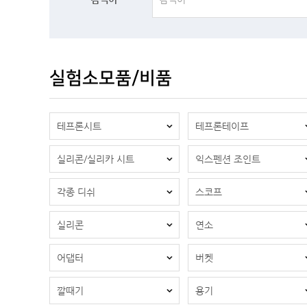
실험소모품/비품
테프론시트
테프론테이프
실리콘/실리카 시트
익스펜션 조인트
각종 디쉬
스코프
실리콘
연소
어댑터
버켓
깔때기
용기