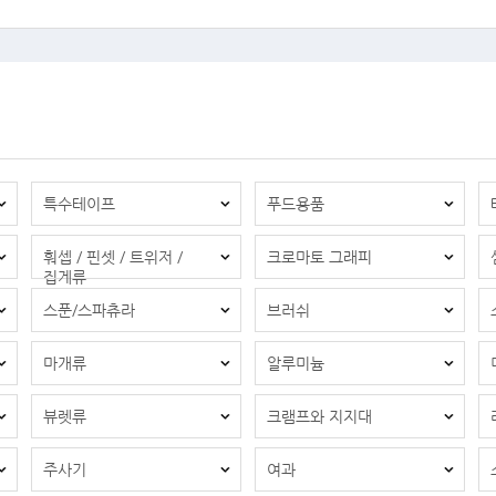
특수테이프
푸드용품
훠셉 / 핀셋 / 트위저 /
크로마토 그래피
집게류
스푼/스파츄라
브러쉬
마개류
알루미늄
뷰렛류
크램프와 지지대
주사기
여과