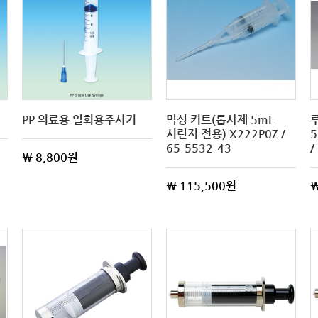
PP 의료용 일회용주사기
믹싱 키트(톱사제 5mL
시린지 전용) X222P0Z /
5
65-5532-43
/
\ 8,800원
\ 115,500원
\