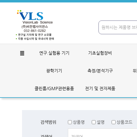
연구.실험용 기기
기초실험장비
광학기기
측정/분석기구
위
클린룸/GMP관련용품
전기 및 전자제품
검색범위
상품명
설명
상품코드
검색어