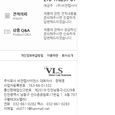
예금주 : (주)비전랩사이언스
제품에 관한 견적내용을
견적의뢰
문의해주시면 친절하게
Inquiry
답변해드리겠습니다.
제품에 관해서 궁금하신 점을
상품 Q&A
문의해주시면 신속하게
Product Q&A
답변해드리겠습니다.
개인정보취급방침
이용약관
회사소개
찾아오시는 길
주식회사 비전랩사이언스
대표이사 : 정혜영
사업자등록번호 : 763-86-01332
통신판매업신고번호 : 제2019-인천남동구-0329호
인천광역시 남동구 선수촌공원로17번길 1, A동 707호(구월동,
구월테크노밸리)
전화 : 032-861-0282
팩스 : 032-861-0283
이메일 : vls0711@hanmail.net