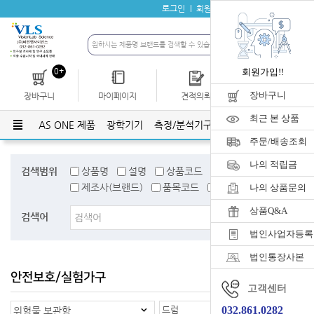
로그인
회원가입
자료실
공지사항
0+
회원가입!!
장바구니
장바구니
마이페이지
견적의뢰
개인결제
최근 본 상품
AS ONE 제품
광학기기
측정/분석기구
유리기구
플라스틱
주문/배송조회
나의 적립금
검색범위
상품명
설명
상품코드
검색어태그
제조사(브랜드)
품목코드
품목명
나의 상품문의
상품Q&A
검색어
법인사업자등록
법인통장사본
안전보호/실험가구
홈
>
안전보호/실험가구
고객센터
드럼
032.861.0282
위험물 보관함