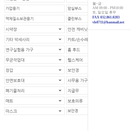
월~금 :
AM 09:00 - PM18:00
가압용기
암실부스
토, 일요일 휴무
FAX 032.861.0283
액체질소보관용기
클린부스
vls0711@hanmail.net
시약장
안전 캐비닛
기타 악세사리
카트/손수레
연구실험용 가구
흄 후드
무균작업대
헬스케어
장갑
보안경
안면보호대
사무용 가구
폐기물처리
지골무
매트
보호의류
보안경
마스크
등록제품 : 1개