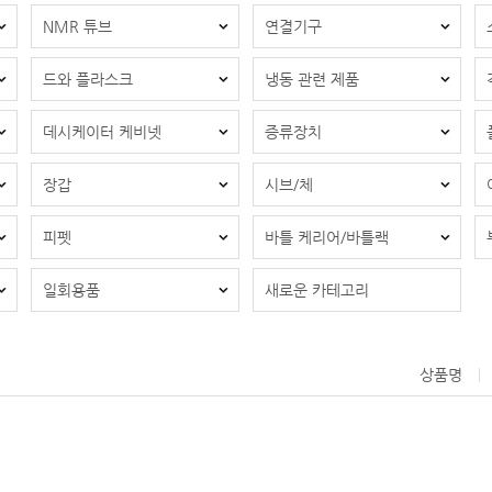
NMR 튜브
연결기구
드와 플라스크
냉동 관련 제품
데시케이터 케비넷
증류장치
장갑
시브/체
피펫
바틀 케리어/바틀랙
일회용품
새로운 카테고리
상품명