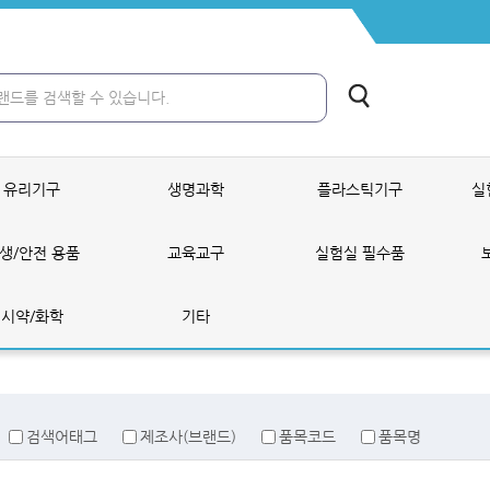
유리기구
생명과학
플라스틱기구
실
생/안전 용품
교육교구
실험실 필수품
시약/화학
기타
검색어태그
제조사(브랜드)
품목코드
품목명