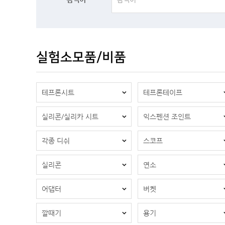
실험소모품/비품
테프론시트
테프론테이프
실리콘/실리카 시트
익스펜션 조인트
각종 디쉬
스코프
실리콘
연소
어댑터
버켓
깔때기
용기