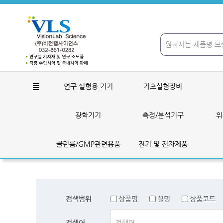
연구.실험용 기기
기초실험장비
광학기기
측정/분석기구
위
클린룸/GMP관련용품
전기 및 전자제품
검색범위
상품명
설명
상품코드
검색어