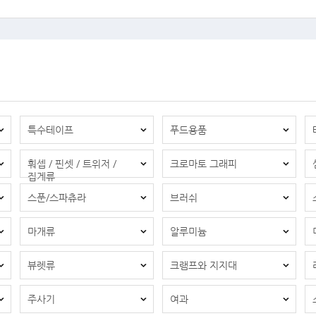
특수테이프
푸드용품
훠셉 / 핀셋 / 트위저 /
크로마토 그래피
집게류
스푼/스파츄라
브러쉬
마개류
알루미늄
뷰렛류
크램프와 지지대
주사기
여과