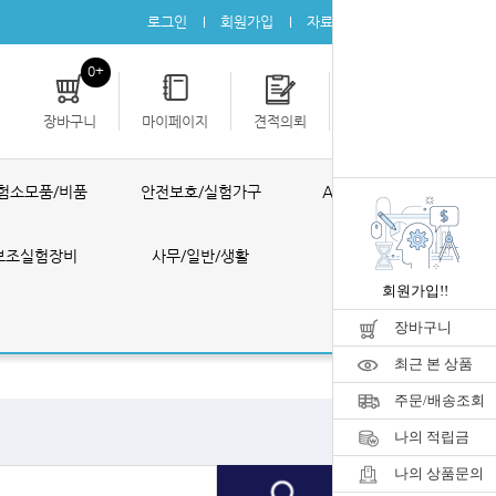
로그인
회원가입
자료실
공지사항
0+
장바구니
마이페이지
견적의뢰
개인결제
험소모품/비품
안전보호/실험가구
AS ONE 제품
보조실험장비
사무/일반/생활
공구/포장
회원가입!!
장바구니
최근 본 상품
주문/배송조회
나의 적립금
나의 상품문의