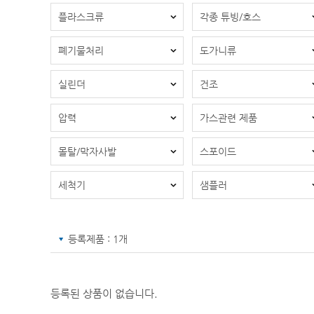
플라스크류
각종 튜빙/호스
폐기물처리
도가니류
실린더
건조
압력
가스관련 제품
몰탈/막자사발
스포이드
세척기
샘플러
등록제품 : 1개
등록된 상품이 없습니다.