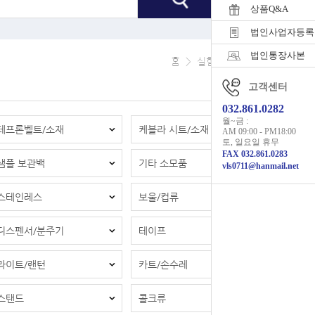
상품Q&A
법인사업자등록
법인통장사본
홈
>
실험소모품/비품
고객센터
032.861.0282
월~금 :
테프론벨트/소재
케블라 시트/소재
AM 09:00 - PM18:00
토, 일요일 휴무
FAX 032.861.0283
샘플 보관백
기타 소모품
vls0711@hanmail.net
스테인레스
보울/컵류
디스펜서/분주기
테이프
라이트/랜턴
카트/손수레
스탠드
콜크류