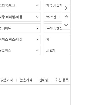
스탑콕/밸브
각종 시험관
각종 바이알/바틀
랙/스텐드
플레이트
트레이/쟁반
아이스 박스/버켓
자
부품박스
세척제
낮은가격
높은가격
판매량
최신 등록
제조사