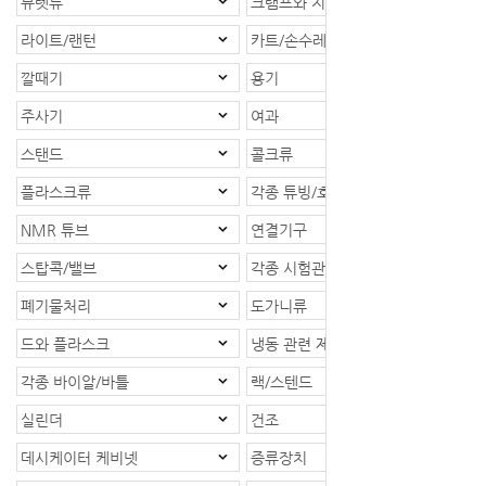
뷰렛류
크램프와 지지대
라이트/랜턴
카트/손수레
깔때기
용기
주사기
여과
스탠드
콜크류
플라스크류
각종 튜빙/호스
NMR 튜브
연결기구
스탑콕/밸브
각종 시험관
폐기물처리
도가니류
드와 플라스크
냉동 관련 제품
각종 바이알/바틀
랙/스텐드
실린더
건조
데시케이터 케비넷
증류장치