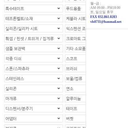
월~금 :
AM 09:00 - PM18:00
특수테이프
푸드용품
토, 일요일 휴무
FAX 032.861.0283
테프론벨트/소재
케블라 시트/소재
vls0711@hanmail.net
실리콘/실리카 시트
익스펜션 조인트
훠셉 / 핀셋 / 트위저 / 집게류
크로마토 그래피
샘플 보관백
기타 소모품
각종 디쉬
스코프
스푼/스파츄라
브러쉬
스테인레스
보울/컵류
실리콘
연소
마개류
알루미늄
디스펜서/분주기
테이프
어댑터
버켓