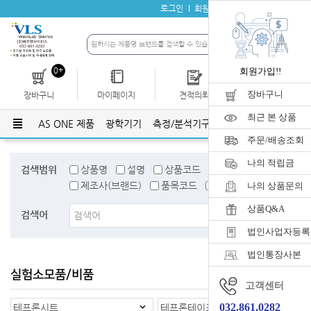
로그인
회원가입
자료실
공지사항
0+
회원가입!!
장바구니
장바구니
마이페이지
견적의뢰
개인결제
최근 본 상품
AS ONE 제품
광학기기
측정/분석기구
유리기구
플라스틱
주문/배송조회
나의 적립금
검색범위
상품명
설명
상품코드
검색어태그
제조사(브랜드)
품목코드
품목명
나의 상품문의
상품Q&A
검색어
법인사업자등록
법인통장사본
실험소모품/비품
홈
>
실험소모품/비품
고객센터
032.861.0282
테프론시트
테프론테이프