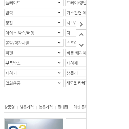
플레이트
트레이/쟁반
압력
가스관련 제품
장갑
시브/체
아이스 박스/버켓
자
몰탈/막자사발
스포이드
피펫
바틀 케리어/바틀랙
부품박스
세척제
세척기
샘플러
새로운 카테고리
일회용품
등록제품 : 1개
상품명
낮은가격
높은가격
판매량
최신 등록
제조사