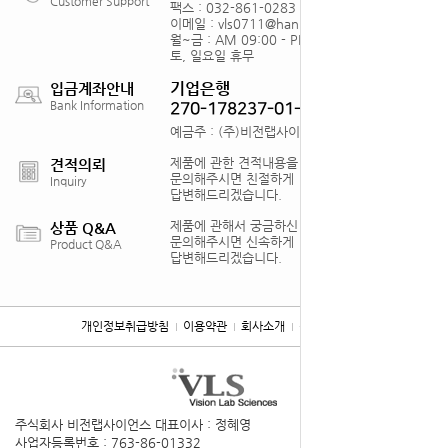
Customer Support
팩스 : 032-861-0283
이메일 : vls0711@hanmail.net
월~금 : AM 09:00 - PM18:00
토, 일요일 휴무
기업은행
입금계좌안내
Bank Information
270-178237-01-012
예금주 : (주)비전랩사이언스
제품에 관한 견적내용을
견적의뢰
문의해주시면 친절하게
Inquiry
답변해드리겠습니다.
제품에 관해서 궁금하신 점을
상품 Q&A
문의해주시면 신속하게
Product Q&A
답변해드리겠습니다.
개인정보취급방침
이용약관
회사소개
찾아오시는 길
주식회사 비전랩사이언스
대표이사 : 정혜영
사업자등록번호 : 763-86-01332