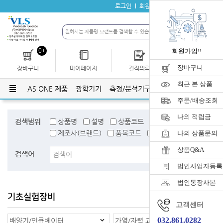
로그인
회원가입
자료실
공지사항
0+
회원가입!!
장바구니
장바구니
마이페이지
견적의뢰
개인결제
최근 본 상품
AS ONE 제품
광학기기
측정/분석기구
유리기구
플라스틱
주문/배송조회
나의 적립금
검색범위
상품명
설명
상품코드
검색어태그
제조사(브랜드)
품목코드
품목명
나의 상품문의
상품Q&A
검색어
법인사업자등록
법인통장사본
기초실험장비
홈
>
기초실험장비
고객센터
032.861.0282
배양기/인큐베이터
가열/자력 교반기