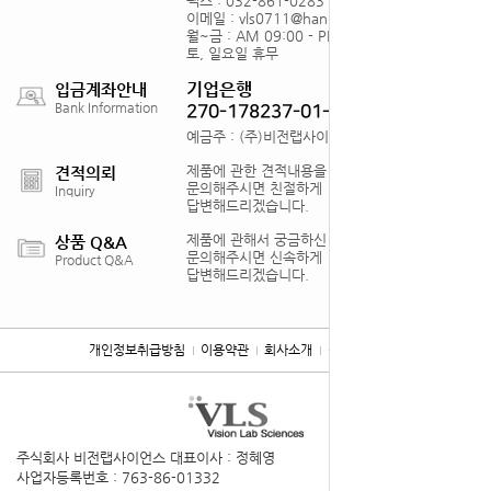
팩스 : 032-861-0283
이메일 : vls0711@hanmail.net
월~금 : AM 09:00 - PM18:00
토, 일요일 휴무
기업은행
입금계좌안내
Bank Information
270-178237-01-012
예금주 : (주)비전랩사이언스
제품에 관한 견적내용을
견적의뢰
문의해주시면 친절하게
Inquiry
답변해드리겠습니다.
제품에 관해서 궁금하신 점을
상품 Q&A
문의해주시면 신속하게
Product Q&A
답변해드리겠습니다.
개인정보취급방침
이용약관
회사소개
찾아오시는 길
주식회사 비전랩사이언스
대표이사 : 정혜영
사업자등록번호 : 763-86-01332