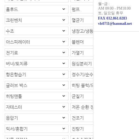
월~금 :
AM 09:00 - PM18:00
흄후드
펌프
토, 일요일 휴무
FAX 032.861.0283
크린벤치
멸균기
vls0711@hanmail.net
수조
냉장고/냉동고
아스피레이터
블렌더
전기로
가열기
버너/토치류
원심분리기
항온항습기
정수기/순수제조장치
글러브 박스
히팅 블럭/드라이베스
히팅맨틀
균질기
자테스터
저온 순환 장치
음압기
건조기
믹서/혼합기
진탕기