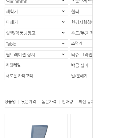
식물 생장상
초순수제조장치
세척기
칠러
파쇄기
환경시험챔버
혈액/약품냉장고
후드/무균 작업대
조명기
Table
필트레이션 장치
티슈 그라인더
히팅테잎
백금 설비
새로운 카테고리
밀/분쇄기
등록제품 : 1개
상품명
낮은가격
높은가격
판매량
최신 등록
제조사