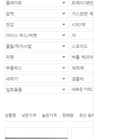
플레이트
트레이/쟁반
압력
가스관련 제품
장갑
시브/체
아이스 박스/버켓
자
몰탈/막자사발
스포이드
피펫
바틀 케리어/바틀랙
부품박스
세척제
세척기
샘플러
새로운 카테고리
일회용품
등록제품 : 1개
상품명
낮은가격
높은가격
판매량
최신 등록
제조사