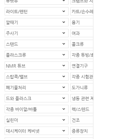
뷰렛류
크램프와 지지대
라이트/랜턴
카트/손수레
깔때기
용기
주사기
여과
스탠드
콜크류
플라스크류
각종 튜빙/호스
NMR 튜브
연결기구
스탑콕/밸브
각종 시험관
폐기물처리
도가니류
드와 플라스크
냉동 관련 제품
각종 바이알/바틀
랙/스텐드
실린더
건조
데시케이터 케비넷
증류장치