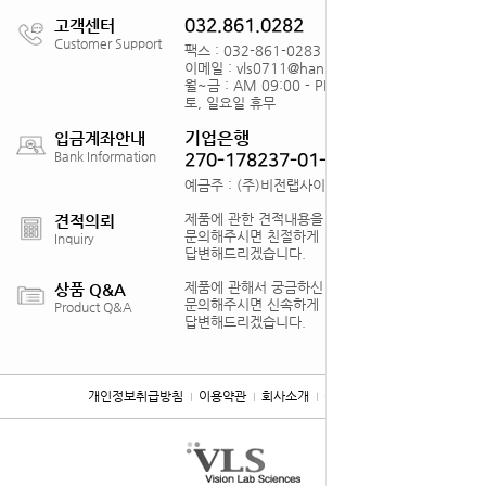
고객센터
032.861.0282
Customer Support
팩스 : 032-861-0283
이메일 : vls0711@hanmail.net
월~금 : AM 09:00 - PM18:00
토, 일요일 휴무
기업은행
입금계좌안내
Bank Information
270-178237-01-012
예금주 : (주)비전랩사이언스
제품에 관한 견적내용을
견적의뢰
문의해주시면 친절하게
Inquiry
답변해드리겠습니다.
제품에 관해서 궁금하신 점을
상품 Q&A
문의해주시면 신속하게
Product Q&A
답변해드리겠습니다.
개인정보취급방침
이용약관
회사소개
찾아오시는 길