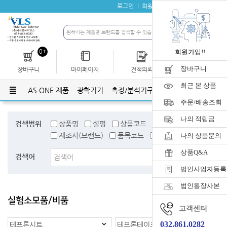
로그인
회원가입
자료실
공지사항
0+
회원가입!!
장바구니
장바구니
마이페이지
견적의뢰
개인결제
최근 본 상품
AS ONE 제품
광학기기
측정/분석기구
유리기구
플라스틱
주문/배송조회
나의 적립금
검색범위
상품명
설명
상품코드
검색어태그
제조사(브랜드)
품목코드
품목명
나의 상품문의
상품Q&A
검색어
법인사업자등록
법인통장사본
실험소모품/비품
홈
>
실험소모품/비품
고객센터
032.861.0282
테프론시트
테프론테이프