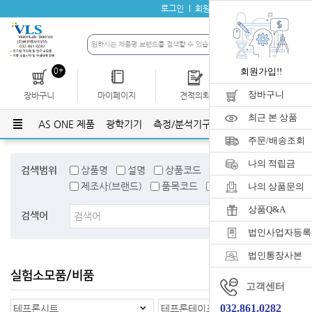
로그인
회원가입
자료실
공지사항
0+
회원가입!!
장바구니
장바구니
마이페이지
견적의뢰
개인결제
최근 본 상품
AS ONE 제품
광학기기
측정/분석기구
유리기구
플라스틱
주문/배송조회
나의 적립금
검색범위
상품명
설명
상품코드
검색어태그
제조사(브랜드)
품목코드
품목명
나의 상품문의
상품Q&A
검색어
법인사업자등록
법인통장사본
실험소모품/비품
홈
>
실험소모품/비품
고객센터
032.861.0282
테프론시트
테프론테이프