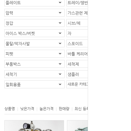
플레이트
트레이/쟁반
압력
가스관련 제품
장갑
시브/체
아이스 박스/버켓
자
몰탈/막자사발
스포이드
피펫
바틀 케리어/바틀랙
부품박스
세척제
세척기
샘플러
새로운 카테고리
일회용품
등록제품 : 1개
상품명
낮은가격
높은가격
판매량
최신 등록
제조사