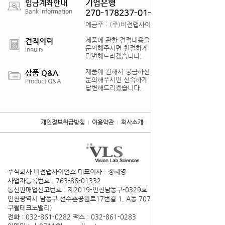
기업은행
입금계좌안내
Bank Information
270-178237-01-012
예금주 : (주)비전랩사이언스
제품에 관한 견적내용을
견적의뢰
문의해주시면 친절하게
Inquiry
답변해드리겠습니다.
제품에 관해서 궁금하신 점을
상품 Q&A
문의해주시면 신속하게
Product Q&A
답변해드리겠습니다.
개인정보취급방침
이용약관
회사소개
찾아오시는 길
주식회사 비전랩사이언스
대표이사 : 정혜영
사업자등록번호 : 763-86-01332
통신판매업신고번호 : 제2019-인천남동구-0329호
인천광역시 남동구 선수촌공원로17번길 1, A동 707호(구월동,
구월테크노밸리)
전화 : 032-861-0282
팩스 : 032-861-0283