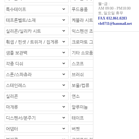
월~금 :
AM 09:00 - PM18:00
특수테이프
푸드용품
토, 일요일 휴무
FAX 032.861.0283
테프론벨트/소재
케블라 시트/소재
vls0711@hanmail.net
실리콘/실리카 시트
익스펜션 조인트
훠셉 / 핀셋 / 트위저 / 집게류
크로마토 그래피
샘플 보관백
기타 소모품
각종 디쉬
스코프
스푼/스파츄라
브러쉬
스테인레스
보울/컵류
실리콘
연소
마개류
알루미늄
디스펜서/분주기
테이프
어댑터
버켓