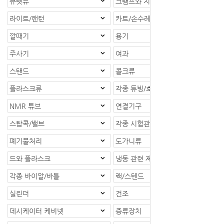
뷰렛류
크램프와 지지대
라이트/랜턴
카트/손수레
깔때기
용기
주사기
여과
스탠드
콜크류
플라스크류
각종 튜빙/호스
NMR 튜브
연결기구
스탑콕/밸브
각종 시험관
폐기물처리
도가니류
드와 플라스크
냉동 관련 제품
각종 바이알/바틀
랙/스텐드
실린더
건조
데시케이터 케비넷
증류장치