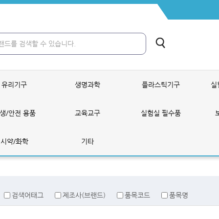
유리기구
생명과학
플라스틱기구
실
생/안전 용품
교육교구
실험실 필수품
시약/화학
기타
검색어태그
제조사(브랜드)
품목코드
품목명