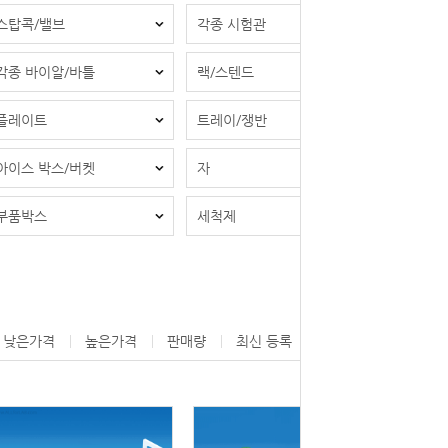
스탑콕/밸브
각종 시험관
각종 바이알/바틀
랙/스텐드
플레이트
트레이/쟁반
아이스 박스/버켓
자
부품박스
세척제
낮은가격
높은가격
판매량
최신 등록
제조사