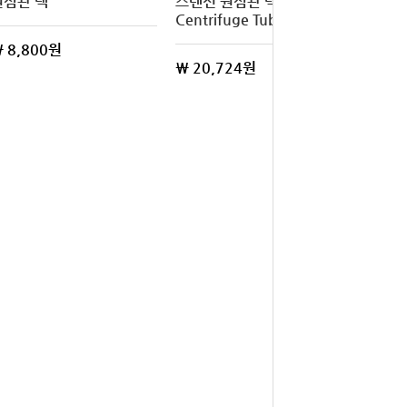
원심관 랙
스텐선 원심관 랙
Centrifuge Tube Rack
 8,800원
\ 20,724원