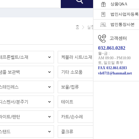
상품Q&A
법인사업자등록
법인통장사본
홈
>
실험소모품/비품
고객센터
032.861.0282
월~금 :
테프론벨트/소재
케블라 시트/소재
AM 09:00 - PM18:00
토, 일요일 휴무
FAX 032.861.0283
샘플 보관백
기타 소모품
vls0711@hanmail.net
스테인레스
보울/컵류
디스펜서/분주기
테이프
라이트/랜턴
카트/손수레
스탠드
콜크류