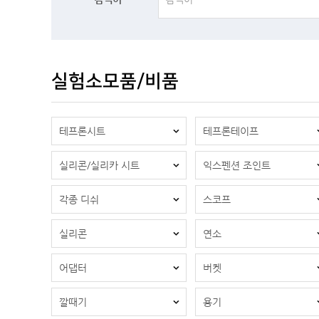
실험소모품/비품
테프론시트
테프론테이프
실리콘/실리카 시트
익스펜션 조인트
각종 디쉬
스코프
실리콘
연소
어댑터
버켓
깔때기
용기