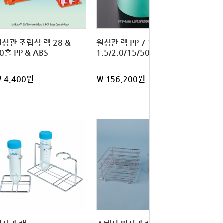
원심관 조립식 랙 28 &
원심관 랙 PP 7 홀
0홀 PP & ABS
1.5/2.0/15/50㎖ 50개
 4,400원
\ 156,200원