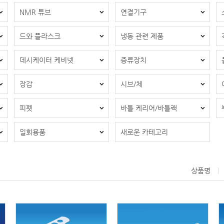
NMR 튜브
연결기구
드와 플라스크
냉동 관련 제품
데시케이터 케비넷
증류장치
장갑
시브/체
피펫
바틀 케리어/바틀랙
일회용품
새로운 카테고리
상품명