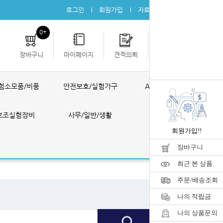
로그인
회원가입
자료실
공지사항
0+
장바구니
마이페이지
견적의뢰
개인결제
험소모품/비품
안전보호/실험가구
AS ONE 제품
보조실험장비
사무/일반/생활
공구/포장
회원가입!!
장바구니
최근 본 상품
주문/배송조회
나의 적립금
나의 상품문의