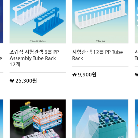
조립식 시험관랙 6홀 PP
시험관 랙 12홀 PP Tube
시
e
Assembly Tube Rack
Rack
T
12개
\ 9,900원
\
\ 25,300원