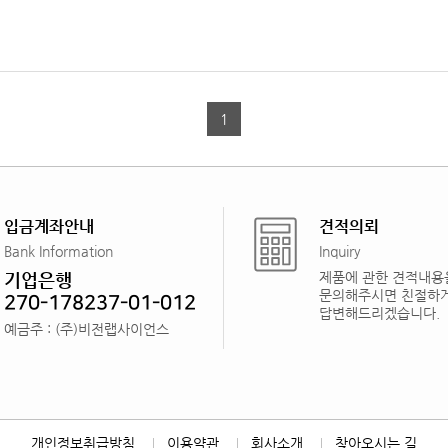
1
입금계좌안내
견적의뢰
Bank Information
Inquiry
기업은행
제품에 관한 견적내용
문의해주시면 친절하
270-178237-01-012
답변해드리겠습니다.
예금주 : (주)비전랩사이언스
개인정보취급방침
이용약관
회사소개
찾아오시는 길