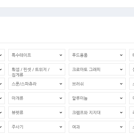
특수테이프
푸드용품
훠셉 / 핀셋 / 트위저 /
크로마토 그래피
집게류
스푼/스파츄라
브러쉬
마개류
알루미늄
뷰렛류
크램프와 지지대
주사기
여과