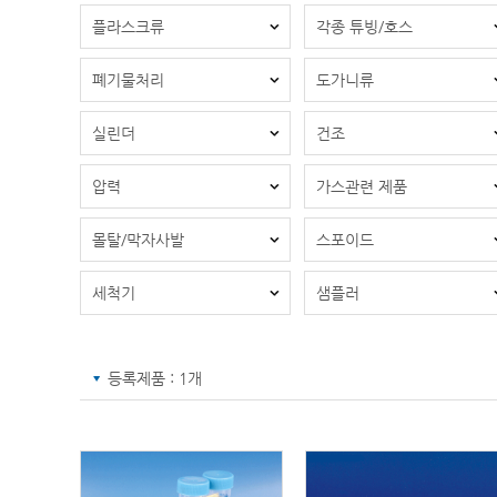
플라스크류
각종 튜빙/호스
폐기물처리
도가니류
실린더
건조
압력
가스관련 제품
몰탈/막자사발
스포이드
세척기
샘플러
등록제품 : 1개