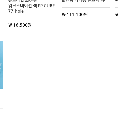
큐브타입 회전형
회전형 다기능 튜브랙 PP
워크스테이션 랙 PP CUBE
77-hole
\ 111,100원
\
\ 16,500원