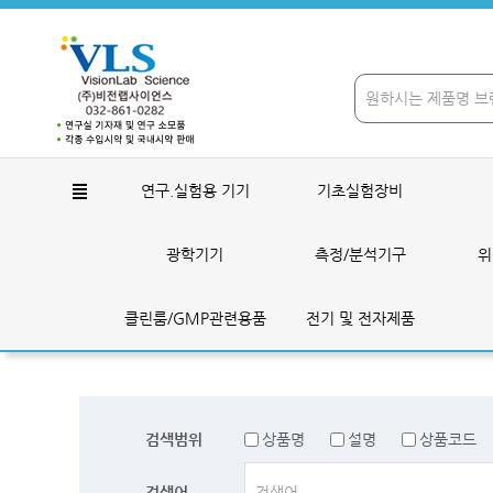
연구.실험용 기기
기초실험장비
광학기기
측정/분석기구
위
클린룸/GMP관련용품
전기 및 전자제품
검색범위
상품명
설명
상품코드
검색어